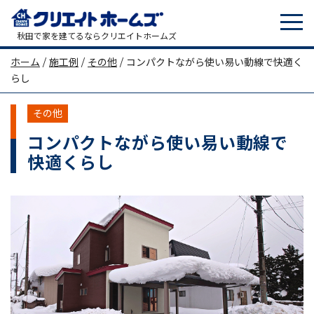
tog
メインナビゲーション
秋田で家を建てるならクリエイトホームズ
ホーム
/
施工例
/
その他
/
コンパクトながら使い易い動線で快適く
らし
その他
コンパクトながら使い易い動線で
快適くらし