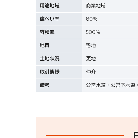
用途地域
商業地域
建ぺい率
80％
容積率
500％
地目
宅地
土地状況
更地
取引態様
仲介
備考
公営水道・公営下水道