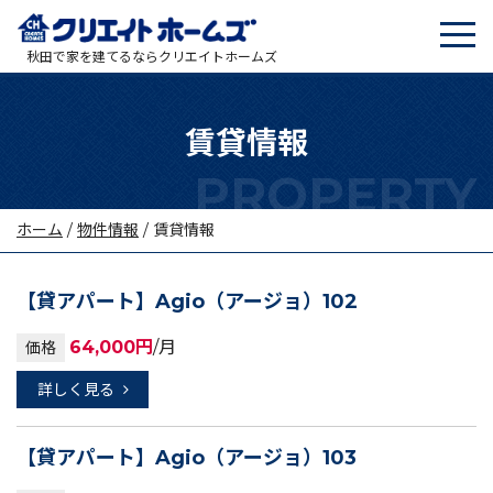
tog
メインナビゲーション
秋田で家を建てるならクリエイトホームズ
賃貸情報
ホーム
/
物件情報
/
賃貸情報
【貸アパート】Agio（アージョ）102
64,000円
/月
価格
詳しく見る
【貸アパート】Agio（アージョ）103