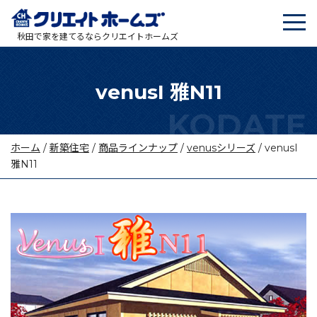
tog
メインナビゲーション
秋田で家を建てるならクリエイトホームズ
venusI 雅N11
ホーム
/
新築住宅
/
商品ラインナップ
/
venusシリーズ
/
venusI
雅N11