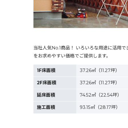
当社人気No.1商品！ いろいろな用途に活用
をお求めやすい価格でご提供します。
1F床面積
37.26㎡（11.27坪）
2F床面積
37.26㎡（11.27坪）
延床面積
74.52㎡（22.54坪）
施工面積
93.15㎡（28.17坪）