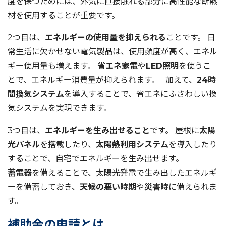
度を保つためには、外気に直接触れる部分に高性能な断熱
材を使用することが重要です。
2つ目は、
エネルギーの使用量を抑えられる
ことです。 日
常生活に欠かせない電気製品は、使用頻度が高く、エネル
ギー使用量も増えます。
省エネ家電
や
LED照明
を使うこ
とで、エネルギー消費量が抑えられます。 加えて、
24時
間換気システム
を導入することで、省エネにふさわしい換
気システムを実現できます。
3つ目は、
エネルギーを生み出せること
です。 屋根に
太陽
光パネル
を搭載したり、
太陽熱利用システム
を導入したり
することで、自宅でエネルギーを生み出せます。
蓄電器
を備えることで、太陽光発電で生み出したエネルギ
ーを備蓄しておき、
天候の悪い時期
や
災害時
に備えられま
す。
補助金の申請とは