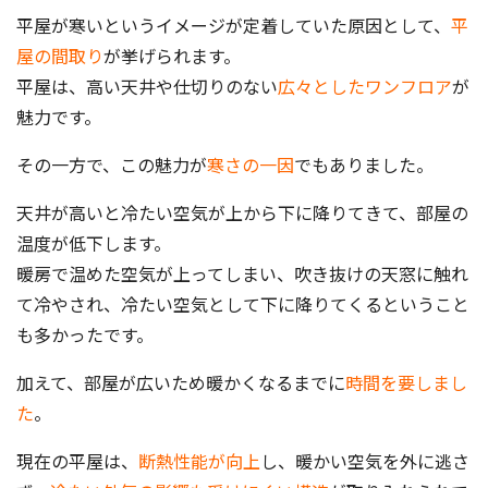
平屋が寒いというイメージが定着していた原因として、
平
屋の間取り
が挙げられます。
平屋は、高い天井や仕切りのない
広々としたワンフロア
が
魅力です。
その一方で、この魅力が
寒さの一因
でもありました。
天井が高いと冷たい空気が上から下に降りてきて、部屋の
温度が低下します。
暖房で温めた空気が上ってしまい、吹き抜けの天窓に触れ
て冷やされ、冷たい空気として下に降りてくるということ
も多かったです。
加えて、部屋が広いため暖かくなるまでに
時間を要しまし
た
。
現在の平屋は、
断熱性能が向上
し、暖かい空気を外に逃さ