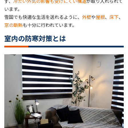
ず、
冷たい外気の影響も受けにくい構造
が取り入れられて
います。
雪国でも快適な生活を送れるように、
外壁
や
屋根
、
床下
、
窓の断熱
も十分に行われています。
室内の防寒対策とは