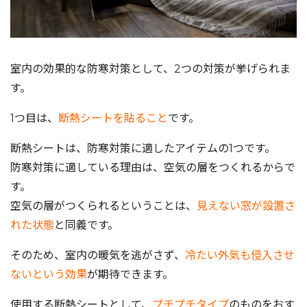
室内の効果的な防寒対策として、2つの対策が挙げられま
す。
1つ目は、
断熱シートを貼ること
です。
断熱シートは、防寒対策に適したアイテムの1つです。
防寒対策に適している理由は、空気の層をつくれるからで
す。
空気の層がつくられるということは、
見えない窓が設置さ
れた状態
と同義です。
そのため、室内の暖気を逃がさず、
冷たい外気も侵入させ
ないという効果
が期待できます。
使用する断熱シートとして、
プチプチタイプ
のものをおす